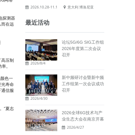
2026.10.28-11.1
意大利 博洛尼亚
电探测器
最近活动
从而在远
连
论坛5G/6G SIG工作组
2026年度第二次会议
召开
了高压制
2026/8/4
功率。
新中频研讨会暨新中频
实颜色一
荧光寿命
工作组第一次会议成功
下通信服
召开
2026/4/30
。”夏志
2026全球6G技术与产
业生态大会在南京开幕
2026/4/27