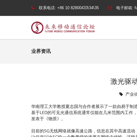
联系电话:
+86 10 82800433\34\35
电子邮箱:
f
业界资讯
激光驱
产业
华南理工大学教授夏志国与合作者展示了一款由易于制
基于LED的可见光通信系统通常仅能在几米范围内工作，
发表于《物质》。
目前的5G无线网络就像高速公路，信息在其中高速流动
让信息以比5G快一个数量级的速度在网络中传输，还能具