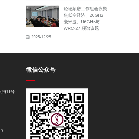
论坛频谱工作组会议聚
焦低空经济、26GHz
毫米波、U6GHz与
WRC-27 频谱议题
2025/12/25
微信公众号
街11号
cn