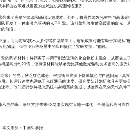
海洋和山区等难以覆盖的区域提供高速网络服务。
这带来了高昂的能源和基础设施成本。此外，将高性能发光材料与高速光
团队开发了一种由激光驱动的光子引擎。该引擎能够发射高质量的白光，
术的前沿。
证据，而此前6G技术大多停留在愿景层面，这项成果可能有助于实现从“
无人机物流、低空飞行等场景中的应用提供了实验支持。”他说。
引擎的陶瓷材料：将钙离子与用于制造玻璃的化合物粉末混合，从而省去
树脂高出约20倍，使得该材料能够承受比其他激光驱动技术更高的激光
50纳米）的光，缺乏红色成分。根据衡量光源下物体颜色与自然阳光下真
使用。其运行速度也远低于光纤通信的速度。研究团队计划研究具有更短
输速率。他们还计划将激光系统与射频系统集成，以确保在恶劣天气条件
率和光功率，最终支持未来6G网络实现空天地一体化、全覆盖和高可靠性
本文来源：中国科学报