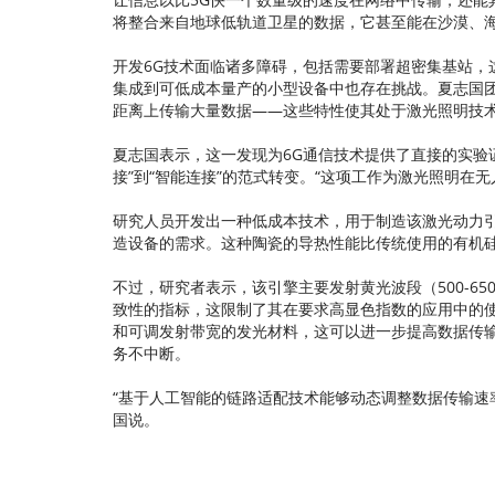
将整合来自地球低轨道卫星的数据，它甚至能在沙漠、
开发6G技术面临诸多障碍，包括需要部署超密集基站，
集成到可低成本量产的小型设备中也存在挑战。夏志国
距离上传输大量数据——这些特性使其处于激光照明技
夏志国表示，这一发现为6G通信技术提供了直接的实验
接”到“智能连接”的范式转变。“这项工作为激光照明在
研究人员开发出一种低成本技术，用于制造该激光动力
造设备的需求。这种陶瓷的导热性能比传统使用的有机硅
不过，研究者表示，该引擎主要发射黄光波段（500-6
致性的指标，这限制了其在要求高显色指数的应用中的
和可调发射带宽的发光材料，这可以进一步提高数据传
务不中断。
“基于人工智能的链路适配技术能够动态调整数据传输速
国说。